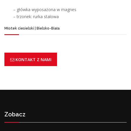
– główka wyposażona w magnes
– trzonek: rurka stalowa
Młotek ciesielski | Bielsko-Biała
KONTAKT Z NAMI
Zobacz